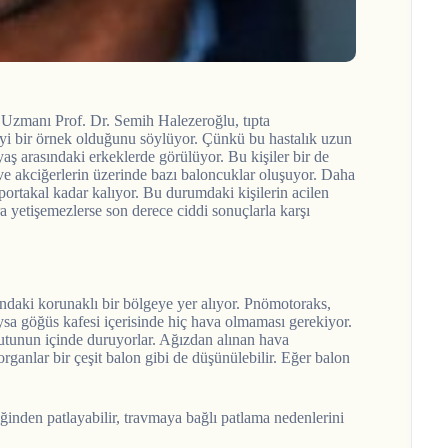
zmanı Prof. Dr. Semih Halezeroğlu, tıpta
 iyi bir örnek olduğunu söylüyor. Çünkü bu hastalık uzun
yaş arasındaki erkeklerde görülüyor. Bu kişiler bir de
 ve akciğerlerin üzerinde bazı baloncuklar oluşuyor. Daha
portakal kadar kalıyor. Bu durumdaki kişilerin acilen
a yetişemezlerse son derece ciddi sonuçlarla karşı
ndaki korunaklı bir bölgeye yer alıyor. Pnömotoraks,
a göğüs kafesi içerisinde hiç hava olmaması gerekiyor.
 kutunun içinde duruyorlar. Ağızdan alınan hava
organlar bir çeşit balon gibi de düşünülebilir. Eğer balon
ğinden patlayabilir, travmaya bağlı patlama nedenlerini