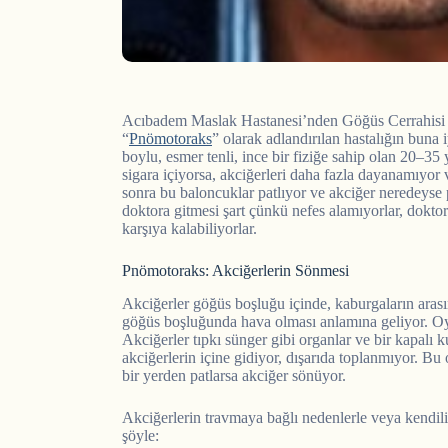
Acıbadem Maslak Hastanesi’nden Göğüs Cerrahisi U
“
Pnömotoraks
” olarak adlandırılan hastalığın buna
boylu, esmer tenli, ince bir fiziğe sahip olan 20–35 
sigara içiyorsa, akciğerleri daha fazla dayanamıyor
sonra bu baloncuklar patlıyor ve akciğer neredeyse 
doktora gitmesi şart çünkü nefes alamıyorlar, doktor
karşıya kalabiliyorlar.
Pnömotoraks: Akciğerlerin Sönmesi
Akciğerler göğüs boşluğu içinde, kaburgaların arası
göğüs boşluğunda hava olması anlamına geliyor. Oys
Akciğerler tıpkı sünger gibi organlar ve bir kapalı
akciğerlerin içine gidiyor, dışarıda toplanmıyor. Bu 
bir yerden patlarsa akciğer sönüyor.
Akciğerlerin travmaya bağlı nedenlerle veya kendili
şöyle: