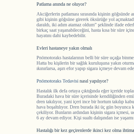
Patlama anında ne oluyor?
Akciğerlerin patlaması sırasında kişinin göğsünde an
gibi kişinin göğsüne girerek öksürüğe yol açmakta
daraldı, iki adım atamaz oldum” şeklinde ifade ede
birkaç saat yaşanabileceğini, hasta kısa bir süre iç
hayatını dahi kaybedebilir.
Evleri hastaneye yakın olmalı
Pnömotoraks hastalarının belli bir süre uçağa binmes
Hatta bu kişilerin bir sağlık kuruluşuna yakın oturm
ıkınırlarsa, aşırı efor yapıp sigara içmeye devam eder
Pnömotoraks Tedavisi
nasıl yapılıyor?
Hastalık ilk defa ortaya çıktığında eğer içeride topl
Buradaki hava bir süre içerisinde kendiliğinden emi
dren takılıyor, yani içeri ince bir hortum takılıp kab
hava boşaltılıyor. Dren burada iki üç gün boyunca ka
çekiliyor. Bunların ardından kişinin sigara içmesi,
6 ay devam ediyor. Kişi sualtı dalışından ise yaşam
Hastalığı bir kez geçirenlerde ikinci kez olma ihtim