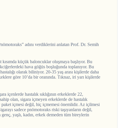
nömotoraks” adını verdiklerini anlatan Prof. Dr. Semih
st kısımda küçük baloncuklar oluşmaya başlıyor. Bu
akciğerlerdeki hava göğüs boşluğunda toplanıyor. Bu
hastalığı olarak biliniyor. 20-35 yaş arası kişilerde daha
keklere göre 10’da bir oranında. Tıknaz, iri yarı kişilerde
ara içenlerde hastalık sıklığının erkeklerde 22,
e sahip olan, sigara içmeyen erkeklerde de hastalık
 paket içmesi değil, hiç içmemesi önemlidir. Az içilmesi
Sigarayı sadece pnömotoraks riski taşıyanların değil,
a genç, yaşlı, kadın, erkek demeden tüm bireylerin