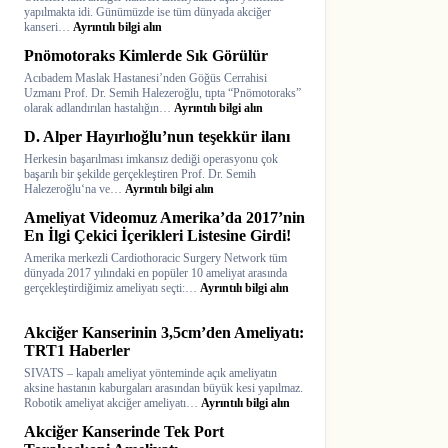
TRT1
yapılmakta idi. Günümüzde ise tüm dünyada akciğer
Haberler
:
kanseri…
Ayrıntılı bilgi alın
Akciğer
Pnömotoraks Kimlerde Sık Görülür
Kanserinde
Tek
Acıbadem Maslak Hastanesi’nden Göğüs Cerrahisi
Port
Uzmanı Prof. Dr. Semih Halezeroğlu, tıpta “Pnömotoraks”
Torakoskopi
:
olarak adlandırılan hastalığın…
Ayrıntılı bilgi alın
Ameliyatı
Pnömotoraks
D. Alper Hayırlıoğlu’nun teşekkür ilanı
Kimlerde
Sık
Herkesin başarılması imkansız dediği operasyonu çok
Görülür
başarılı bir şekilde gerçekleştiren Prof. Dr. Semih
:
Halezeroğlu‘na ve…
Ayrıntılı bilgi alın
D.
Ameliyat Videomuz Amerika’da 2017’nin
Alper
Hayırlıoğlu’nun
En İlgi Çekici İçerikleri Listesine Girdi!
teşekkür
Amerika merkezli Cardiothoracic Surgery Network tüm
ilanı
dünyada 2017 yılındaki en popüler 10 ameliyat arasında
:
gerçekleştirdiğimiz ameliyatı seçti:…
Ayrıntılı bilgi alın
Ameliyat
Videomuz
Akciğer Kanserinin 3,5cm’den Ameliyatı:
Amerika’da
2017’nin
TRT1 Haberler
En
SIVATS – kapalı ameliyat yönteminde açık ameliyatın
İlgi
aksine hastanın kaburgaları arasından büyük kesi yapılmaz.
Çekici
:
Robotik ameliyat akciğer ameliyatı…
Ayrıntılı bilgi alın
İçerikleri
Akciğer
Listesine
Akciğer Kanserinde Tek Port
Kanserinin
Girdi!
3,5cm’den