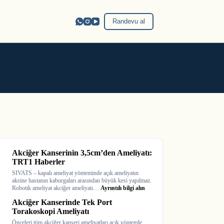
Randevu al
Akciğer Kanserinin 3,5cm’den Ameliyatı:
TRT1 Haberler
SIVATS – kapalı ameliyat yönteminde açık ameliyatın
aksine hastanın kaburgaları arasından büyük kesi yapılmaz.
:
Robotik ameliyat akciğer ameliyatı…
Ayrıntılı bilgi alın
Akciğer
Akciğer Kanserinde Tek Port
Kanserinin
3,5cm’den
Torakoskopi Ameliyatı
Ameliyatı:
Önceleri tüm akciğer kanseri ameliyatları açık yöntemle