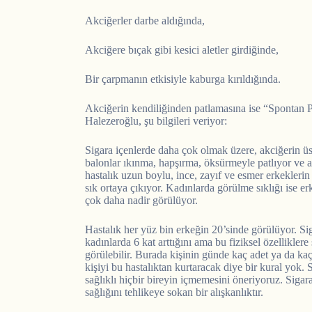
Akciğerler darbe aldığında,
Akciğere bıçak gibi kesici aletler girdiğinde,
Bir çarpmanın etkisiyle kaburga kırıldığında.
Akciğerin kendiliğinden patlamasına ise “Spontan P
Halezeroğlu, şu bilgileri veriyor:
Sigara içenlerde daha çok olmak üzere, akciğerin ü
balonlar ıkınma, hapşırma, öksürmeyle patlıyor ve 
hastalık uzun boylu, ince, zayıf ve esmer erkeklerin 
sık ortaya çıkıyor. Kadınlarda görülme sıklığı ise er
çok daha nadir görülüyor.
Hastalık her yüz bin erkeğin 20’sinde görülüyor. Sig
kadınlarda 6 kat arttığını ama bu fiziksel özellikler
görülebilir. Burada kişinin günde kaç adet ya da kaç
kişiyi bu hastalıktan kurtaracak diye bir kural yok. 
sağlıklı hiçbir bireyin içmemesini öneriyoruz. Sigar
sağlığını tehlikeye sokan bir alışkanlıktır.