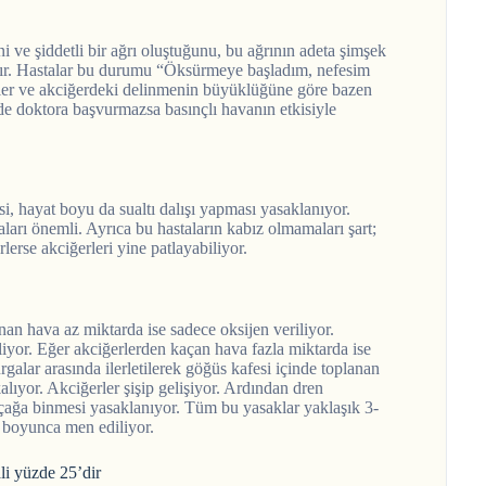
i ve şiddetli bir ağrı oluştuğunu, bu ağrının adeta şimşek
dır. Hastalar bu durumu “Öksürmeye başladım, nefesim
rler ve akciğerdeki delinmenin büyüklüğüne göre bazen
inde doktora başvurmazsa basınçlı havanın etkisiyle
i, hayat boyu da sualtı dalışı yapması yasaklanıyor.
aları önemli. Ayrıca bu hastaların kabız olmamaları şart;
lerse akciğerleri yine patlayabiliyor.
anan hava az miktarda ise sadece oksijen veriliyor.
liyor. Eğer akciğerlerden kaçan hava fazla miktarda ise
urgalar arasında ilerletilerek göğüs kafesi içinde toplanan
lıyor. Akciğerler şişip gelişiyor. Ardından dren
 uçağa binmesi yasaklanıyor. Tüm bu yasaklar yaklaşık 3-
ı boyunca men ediliyor.
ali yüzde 25’dir