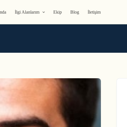
mda
İlgi Alanlarım
Ekip
Blog
İletişim