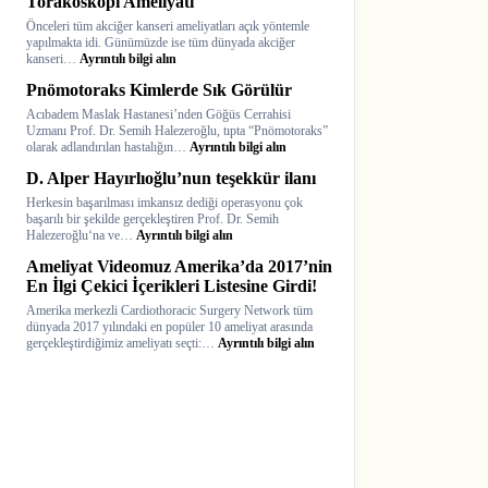
Torakoskopi Ameliyatı
Ameliyatı:
Önceleri tüm akciğer kanseri ameliyatları açık yöntemle
TRT1
yapılmakta idi. Günümüzde ise tüm dünyada akciğer
Haberler
:
kanseri…
Ayrıntılı bilgi alın
Akciğer
Pnömotoraks Kimlerde Sık Görülür
Kanserinde
Tek
Acıbadem Maslak Hastanesi’nden Göğüs Cerrahisi
Port
Uzmanı Prof. Dr. Semih Halezeroğlu, tıpta “Pnömotoraks”
Torakoskopi
:
olarak adlandırılan hastalığın…
Ayrıntılı bilgi alın
Ameliyatı
Pnömotoraks
D. Alper Hayırlıoğlu’nun teşekkür ilanı
Kimlerde
Sık
Herkesin başarılması imkansız dediği operasyonu çok
Görülür
başarılı bir şekilde gerçekleştiren Prof. Dr. Semih
:
Halezeroğlu‘na ve…
Ayrıntılı bilgi alın
D.
Ameliyat Videomuz Amerika’da 2017’nin
Alper
Hayırlıoğlu’nun
En İlgi Çekici İçerikleri Listesine Girdi!
teşekkür
Amerika merkezli Cardiothoracic Surgery Network tüm
ilanı
dünyada 2017 yılındaki en popüler 10 ameliyat arasında
:
gerçekleştirdiğimiz ameliyatı seçti:…
Ayrıntılı bilgi alın
Ameliyat
Videomuz
Amerika’da
2017’nin
En
İlgi
Çekici
İçerikleri